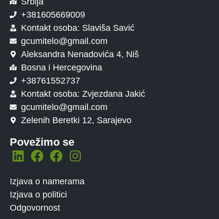
Srbija
+381605669009
Kontakt osoba: Slaviša Savić
gcumitelo@gmail.com
Aleksandra Nenadovića 4, Niš
Bosna i Hercegovina
+38761552737
Kontakt osoba: Zvjezdana Jakić
gcumitelo@gmail.com
Zelenih Beretki 12, Sarajevo
Povežimo se
Izjava o namerama
Izjava o politici
Odgovornost