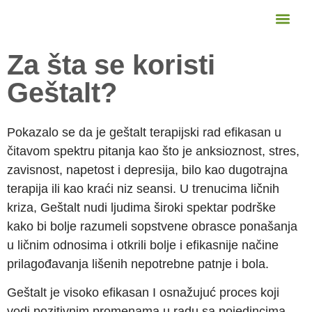
Prijava na geštalt studije
Baza znanja
Za šta se koristi
Geštalt?
Pokazalo se da je geštalt terapijski rad efikasan u
čitavom spektru pitanja kao što je anksioznost, stres,
zavisnost, napetost i depresija, bilo kao dugotrajna
terapija ili kao kraći niz seansi. U trenucima ličnih
kriza, Geštalt nudi ljudima široki spektar podrške
kako bi bolje razumeli sopstvene obrasce ponašanja
u ličnim odnosima i otkrili bolje i efikasnije načine
prilagođavanja lišenih nepotrebne patnje i bola.
Geštalt je visoko efikasan I osnažujuć proces koji
vodi pozitivnim promenama u radu sa pojedincima,