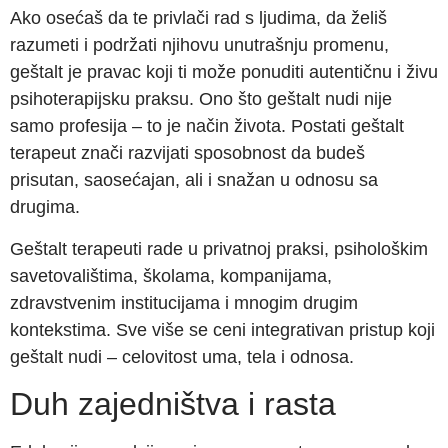
Ako osećaš da te privlači rad s ljudima, da želiš
razumeti i podržati njihovu unutrašnju promenu,
geštalt je pravac koji ti može ponuditi autentičnu i živu
psihoterapijsku praksu. Ono što geštalt nudi nije
samo profesija – to je način života. Postati geštalt
terapeut znači razvijati sposobnost da budeš
prisutan, saosećajan, ali i snažan u odnosu sa
drugima.
Geštalt terapeuti rade u privatnoj praksi, psihološkim
savetovalištima, školama, kompanijama,
zdravstvenim institucijama i mnogim drugim
kontekstima. Sve više se ceni integrativan pristup koji
geštalt nudi – celovitost uma, tela i odnosa.
Duh zajedništva i rasta