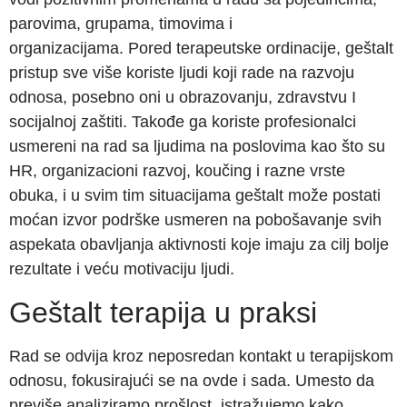
parovima, grupama, timovima i
organizacijama. Pored terapeutske ordinacije, geštalt
pristup sve više koriste ljudi koji rade na razvoju
odnosa, posebno oni u obrazovanju, zdravstvu I
socijalnoj zaštiti. Takođe ga koriste profesionalci
usmereni na rad sa ljudima na poslovima kao što su
HR, organizacioni razvoj, koučing i razne vrste
obuka, i u svim tim situacijama geštalt može postati
moćan izvor podrške usmeren na pobošavanje svih
aspekata obavljanja aktivnosti koje imaju za cilj bolje
rezultate i veću motivaciju ljudi.
Geštalt terapija u praksi
Rad se odvija kroz neposredan kontakt u terapijskom
odnosu, fokusirajući se na ovde i sada. Umesto da
previše analiziramo prošlost, istražujemo kako