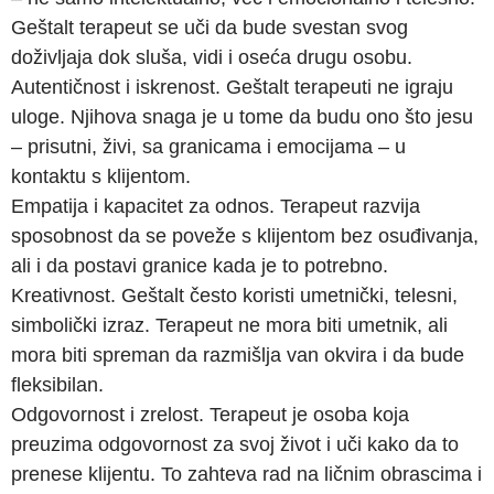
Geštalt terapeut se uči da bude svestan svog
doživljaja dok sluša, vidi i oseća drugu osobu.
Autentičnost i iskrenost. Geštalt terapeuti ne igraju
uloge. Njihova snaga je u tome da budu ono što jesu
– prisutni, živi, sa granicama i emocijama – u
kontaktu s klijentom.
Empatija i kapacitet za odnos. Terapeut razvija
sposobnost da se poveže s klijentom bez osuđivanja,
ali i da postavi granice kada je to potrebno.
Kreativnost. Geštalt često koristi umetnički, telesni,
simbolički izraz. Terapeut ne mora biti umetnik, ali
mora biti spreman da razmišlja van okvira i da bude
fleksibilan.
Odgovornost i zrelost. Terapeut je osoba koja
preuzima odgovornost za svoj život i uči kako da to
prenese klijentu. To zahteva rad na ličnim obrascima i