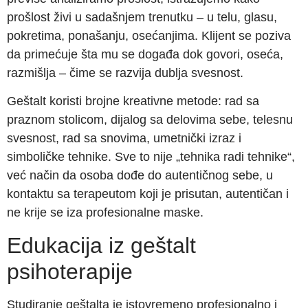
prošlost živi u sadašnjem trenutku – u telu, glasu,
pokretima, ponašanju, osećanjima. Klijent se poziva
da primećuje šta mu se događa dok govori, oseća,
razmišlja – čime se razvija dublja svesnost.
Geštalt koristi brojne kreativne metode: rad sa
praznom stolicom, dijalog sa delovima sebe, telesnu
svesnost, rad sa snovima, umetnički izraz i
simboličke tehnike. Sve to nije „tehnika radi tehnike“,
već način da osoba dođe do autentičnog sebe, u
kontaktu sa terapeutom koji je prisutan, autentičan i
ne krije se iza profesionalne maske.
Edukacija iz geštalt
psihoterapije
Studiranje geštalta je istovremeno profesionalno i