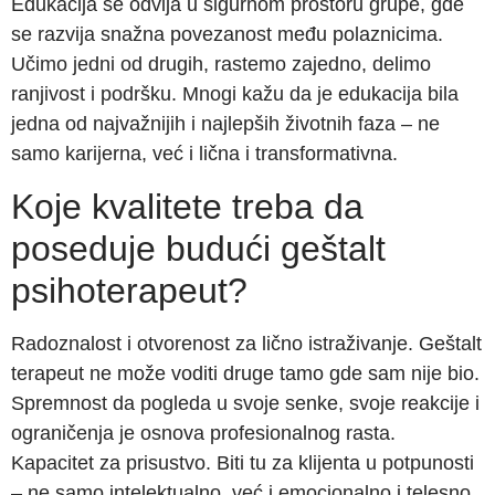
Edukacija se odvija u sigurnom prostoru grupe, gde
se razvija snažna povezanost među polaznicima.
Učimo jedni od drugih, rastemo zajedno, delimo
ranjivost i podršku. Mnogi kažu da je edukacija bila
jedna od najvažnijih i najlepših životnih faza – ne
samo karijerna, već i lična i transformativna.
Koje kvalitete treba da
poseduje budući geštalt
psihoterapeut?
Radoznalost i otvorenost za lično istraživanje. Geštalt
terapeut ne može voditi druge tamo gde sam nije bio.
Spremnost da pogleda u svoje senke, svoje reakcije i
ograničenja je osnova profesionalnog rasta.
Kapacitet za prisustvo. Biti tu za klijenta u potpunosti
– ne samo intelektualno, već i emocionalno i telesno.