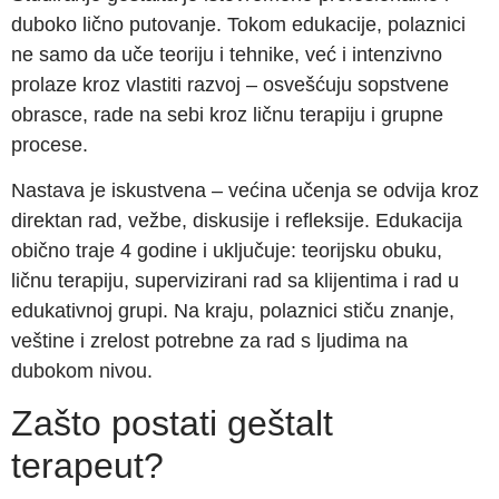
duboko lično putovanje. Tokom edukacije, polaznici
ne samo da uče teoriju i tehnike, već i intenzivno
prolaze kroz vlastiti razvoj – osvešćuju sopstvene
obrasce, rade na sebi kroz ličnu terapiju i grupne
procese.
Nastava je iskustvena – većina učenja se odvija kroz
direktan rad, vežbe, diskusije i refleksije. Edukacija
obično traje 4 godine i uključuje: teorijsku obuku,
ličnu terapiju, supervizirani rad sa klijentima i rad u
edukativnoj grupi. Na kraju, polaznici stiču znanje,
veštine i zrelost potrebne za rad s ljudima na
dubokom nivou.
Zašto postati geštalt
terapeut?