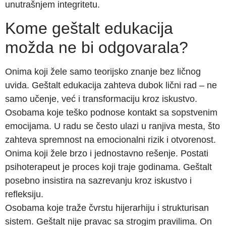
unutrašnjem integritetu.
Kome geštalt edukacija
možda ne bi odgovarala?
Onima koji žele samo teorijsko znanje bez ličnog
uvida. Geštalt edukacija zahteva dubok lični rad – ne
samo učenje, već i transformaciju kroz iskustvo.
Osobama koje teško podnose kontakt sa sopstvenim
emocijama. U radu se često ulazi u ranjiva mesta, što
zahteva spremnost na emocionalni rizik i otvorenost.
Onima koji žele brzo i jednostavno rešenje. Postati
psihoterapeut je proces koji traje godinama. Geštalt
posebno insistira na sazrevanju kroz iskustvo i
refleksiju.
Osobama koje traže čvrstu hijerarhiju i strukturisan
sistem. Geštalt nije pravac sa strogim pravilima. On