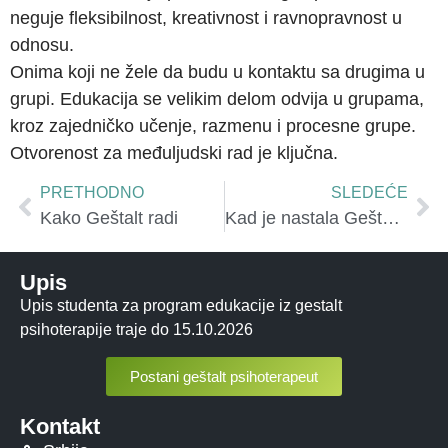
neguje fleksibilnost, kreativnost i ravnopravnost u
odnosu.
Onima koji ne žele da budu u kontaktu sa drugima u
grupi. Edukacija se velikim delom odvija u grupama,
kroz zajedničko učenje, razmenu i procesne grupe.
Otvorenost za međuljudski rad je ključna.
PRETHODNO
SLEDEĆE
Kako Geštalt radi
Kad je nastala Geštalt psihoterapija
Upis
Upis studenta za program edukacije iz gestalt
psihoterapije traje do 15.10.2026
Postani geštalt psihoterapeut
Kontakt