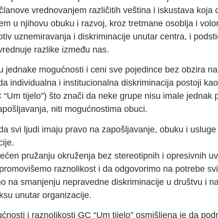
 članove vrednovanjem različitih veština i iskustava koja 
m u njihovu obuku i razvoj, kroz tretmane osoblja i volo
otiv uznemiravanja i diskriminacije unutar centra, i podst
vrednuje razlike između nas.
u jednake mogućnosti i ceni sve pojedince bez obzira na k
 individualna i institucionalna diskriminacija postoji ka
 “Um tijelo”) što znači da neke grupe nisu imale jednak 
pošljavanja, niti mogućnostima obuci.
da svi ljudi imaju pravo na zapošljavanje, obuku i usluge
ije.
ećen pružanju okruženja bez stereotipnih i opresivnih uv
promovišemo raznolikost i da odgovorimo na potrebe svih
o na smanjenju nepravedne diskriminacije u društvu i n
ksu unutar organizacije.
nosti i raznolikosti GC “Um tijelo” osmišljena je da podrž