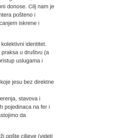
oni donose. Cilj nam je
ntera pošteno i
icanjem iskrene i
olektivni identitet.
o praksa u društvu (a
pristup uslugama i
 koje jesu bez direktne
erenja, stavova i
 pojedinaca na fer i
astojimo da
i opšte ciljeve (videti