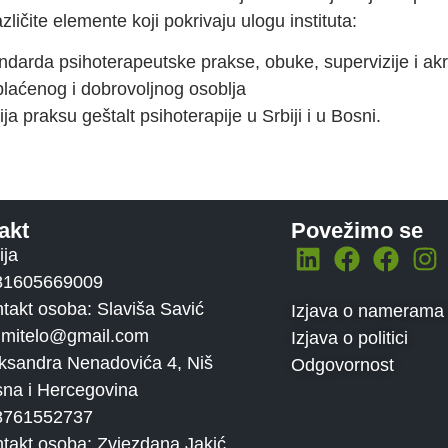
ličite elemente koji pokrivaju ulogu instituta:
ndarda psihoterapeutske prakse, obuke, supervizije i akr
laćenog i dobrovoljnog osoblja
ja praksu geštalt psihoterapije u Srbiji i u Bosni.
akt
Povežimo se
ija
81605669009
takt osoba: Slaviša Savić
Izjava o namerama
mitelo@gmail.com
Izjava o politici
ksandra Nenadovića 4, Niš
Odgovornost
na i Hercegovina
8761552737
takt osoba: Zvjezdana Jakić