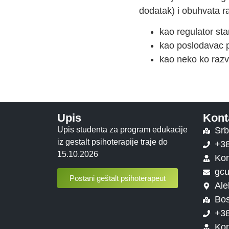
dodatak) i obuhvata raz
kao regulator sta
kao poslodavac p
kao neko ko razvi
Upis
Kont
Upis studenta za program edukacije
Srb
iz gestalt psihoterapije traje do
+3
15.10.2026
Kon
gcu
Postani geštalt psihoterapeut
Ale
Bos
+3
Kon