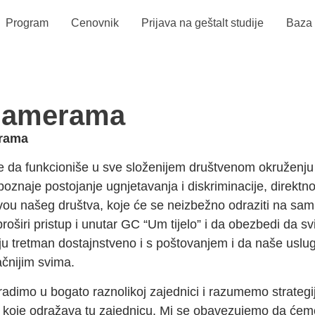
Program
Cenovnik
Prijava na geštalt studije
Baza 
 namerama
erama
e da funkcioniše u sve složenijem društvenom okruženju i
poznaje postojanje ugnjetavanja i diskriminacije, direktno 
ou našeg društva, koje će se neizbežno odraziti na sam
 proširi pristup i unutar GC “Um tijelo” i da obezbedi da sv
iju tretman dostajnstveno i s poštovanjem i da naše uslu
ačnijim svima.
dimo u bogato raznolikoj zajednici i razumemo strategij
 koje odražava tu zajednicu. Mi se obavezujemo da ćemo