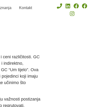
znanja
Kontakt
 ceni različitosti. GC
i indirektno,
 GC “Um tijelo”. Ova
i pojedinci koji imaju
ge učinimo što
u važnosti postizanja
 regrutovati,