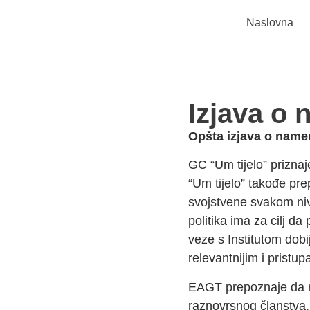
Naslovna
Izjava o
Opšta izjava o nam
GC “Um tijelo” priznaj
“Um tijelo” takođe pre
svojstvene svakom niv
politika ima za cilj da
veze s Institutom dob
relevantnijim i pristup
EAGT prepoznaje da ra
raznovrsnog članstva,