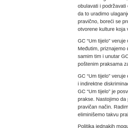
obulavati i podržavati
da to uradimo ulaganje
pravično, boreći se pr
otvorene kulture koja 
GC “Um tijelo” veruje 
Međutim, priznajemo da
samim tim i unutar GC
poštenim praksama za
GC “Um tijelo” veruje 
i indirektne diskriminac
GC “Um tijelo” je posv
prakse. Nastojimo da 
pravičan način. Radim
eliminišemo takvu pra
Politika jednakih moguć